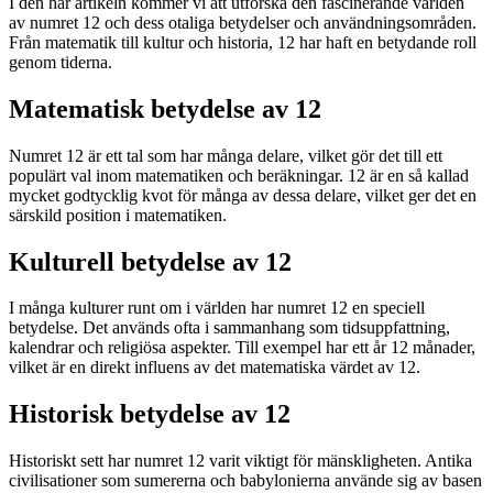
I den här artikeln kommer vi att utforska den fascinerande världen
av numret 12 och dess otaliga betydelser och användningsområden.
Från matematik till kultur och historia, 12 har haft en betydande roll
genom tiderna.
Matematisk betydelse av 12
Numret 12 är ett tal som har många delare, vilket gör det till ett
populärt val inom matematiken och beräkningar. 12 är en så kallad
mycket godtycklig kvot för många av dessa delare, vilket ger det en
särskild position i matematiken.
Kulturell betydelse av 12
I många kulturer runt om i världen har numret 12 en speciell
betydelse. Det används ofta i sammanhang som tidsuppfattning,
kalendrar och religiösa aspekter. Till exempel har ett år 12 månader,
vilket är en direkt influens av det matematiska värdet av 12.
Historisk betydelse av 12
Historiskt sett har numret 12 varit viktigt för mänskligheten. Antika
civilisationer som sumererna och babylonierna använde sig av basen