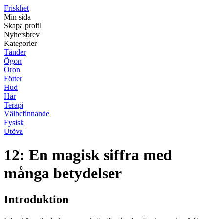
Friskhet
Min sida
Skapa profil
Nyhetsbrev
Kategorier
Tänder
Ögon
Öron
Fötter
Hud
Hår
Terapi
Välbefinnande
Fysisk
Utöva
12: En magisk siffra med
många betydelser
Introduktion