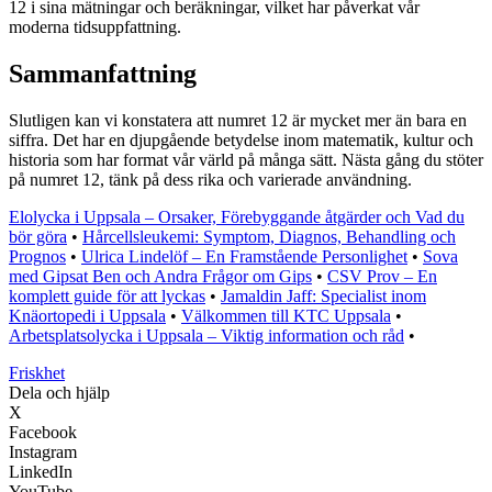
12 i sina mätningar och beräkningar, vilket har påverkat vår
moderna tidsuppfattning.
Sammanfattning
Slutligen kan vi konstatera att numret 12 är mycket mer än bara en
siffra. Det har en djupgående betydelse inom matematik, kultur och
historia som har format vår värld på många sätt. Nästa gång du stöter
på numret 12, tänk på dess rika och varierade användning.
Elolycka i Uppsala – Orsaker, Förebyggande åtgärder och Vad du
bör göra
•
Hårcellsleukemi: Symptom, Diagnos, Behandling och
Prognos
•
Ulrica Lindelöf – En Framstående Personlighet
•
Sova
med Gipsat Ben och Andra Frågor om Gips
•
CSV Prov – En
komplett guide för att lyckas
•
Jamaldin Jaff: Specialist inom
Knäortopedi i Uppsala
•
Välkommen till KTC Uppsala
•
Arbetsplatsolycka i Uppsala – Viktig information och råd
•
Friskhet
Dela och hjälp
X
Facebook
Instagram
LinkedIn
YouTube