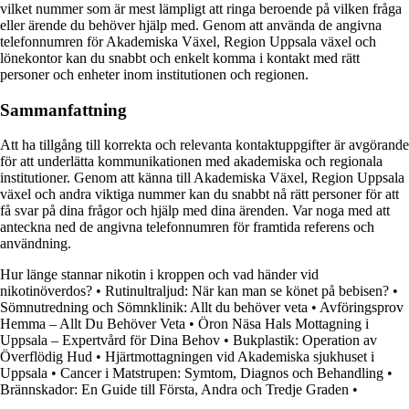
vilket nummer som är mest lämpligt att ringa beroende på vilken fråga
eller ärende du behöver hjälp med. Genom att använda de angivna
telefonnumren för Akademiska Växel, Region Uppsala växel och
lönekontor kan du snabbt och enkelt komma i kontakt med rätt
personer och enheter inom institutionen och regionen.
Sammanfattning
Att ha tillgång till korrekta och relevanta kontaktuppgifter är avgörande
för att underlätta kommunikationen med akademiska och regionala
institutioner. Genom att känna till Akademiska Växel, Region Uppsala
växel och andra viktiga nummer kan du snabbt nå rätt personer för att
få svar på dina frågor och hjälp med dina ärenden. Var noga med att
anteckna ned de angivna telefonnumren för framtida referens och
användning.
Hur länge stannar nikotin i kroppen och vad händer vid
nikotinöverdos?
•
Rutinultraljud: När kan man se könet på bebisen?
•
Sömnutredning och Sömnklinik: Allt du behöver veta
•
Avföringsprov
Hemma – Allt Du Behöver Veta
•
Öron Näsa Hals Mottagning i
Uppsala – Expertvård för Dina Behov
•
Bukplastik: Operation av
Överflödig Hud
•
Hjärtmottagningen vid Akademiska sjukhuset i
Uppsala
•
Cancer i Matstrupen: Symtom, Diagnos och Behandling
•
Brännskador: En Guide till Första, Andra och Tredje Graden
•