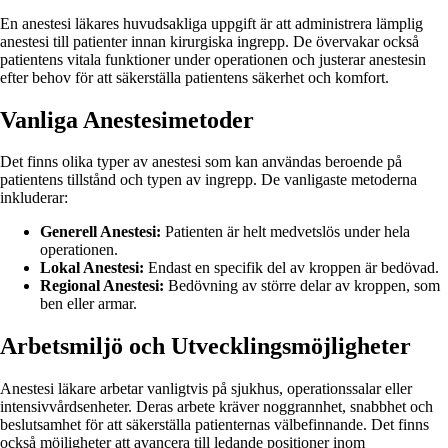
En anestesi läkares huvudsakliga uppgift är att administrera lämplig
anestesi till patienter innan kirurgiska ingrepp. De övervakar också
patientens vitala funktioner under operationen och justerar anestesin
efter behov för att säkerställa patientens säkerhet och komfort.
Vanliga Anestesimetoder
Det finns olika typer av anestesi som kan användas beroende på
patientens tillstånd och typen av ingrepp. De vanligaste metoderna
inkluderar:
Generell Anestesi:
Patienten är helt medvetslös under hela
operationen.
Lokal Anestesi:
Endast en specifik del av kroppen är bedövad.
Regional Anestesi:
Bedövning av större delar av kroppen, som
ben eller armar.
Arbetsmiljö och Utvecklingsmöjligheter
Anestesi läkare arbetar vanligtvis på sjukhus, operationssalar eller
intensivvårdsenheter. Deras arbete kräver noggrannhet, snabbhet och
beslutsamhet för att säkerställa patienternas välbefinnande. Det finns
också möjligheter att avancera till ledande positioner inom