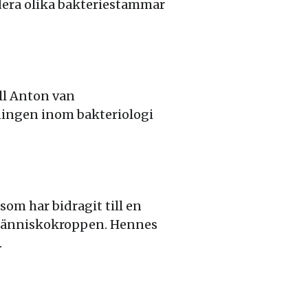
dera olika bakteriestammar
ill Anton van
ningen inom bakteriologi
om har bidragit till en
d människokroppen. Hennes
.