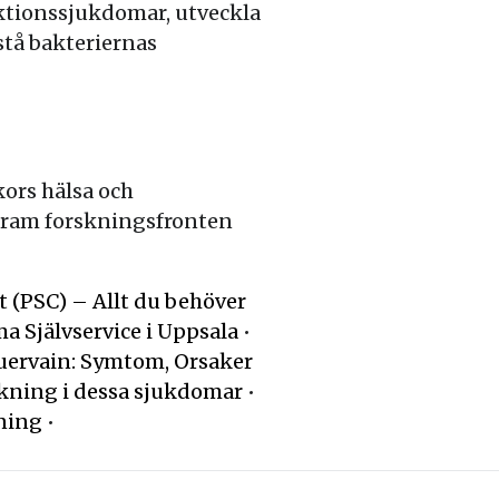
ektionssjukdomar, utveckla
stå bakteriernas
kors hälsa och
 fram forskningsfronten
 (PSC) – Allt du behöver
 Självservice i Uppsala
•
uervain: Symtom, Orsaker
kning i dessa sjukdomar
•
ning
•