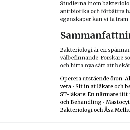
Studierna inom bakteriolo
antibiotika och förbättra 
egenskaper kan vi ta fram e
Sammanfattni
Bakteriologi är en spännan
välbefinnande. Forskare so
och hitta nya sätt att bek
Operera utstående öron: Al
veta
•
Sit in at läkare och
ST-läkare: En närmare titt 
och Behandling
•
Mastocyt
Bakteriologi och Åsa Melh