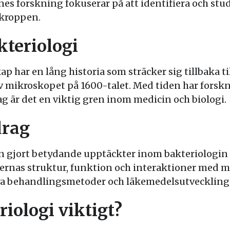
es forskning fokuserar på att identifiera och stu
okroppen.
kteriologi
p har en lång historia som sträcker sig tillbaka t
mikroskopet på 1600-talet. Med tiden har forsk
ag är det en viktig gren inom medicin och biologi.
drag
 gjort betydande upptäckter inom bakteriologin s
eriernas struktur, funktion och interaktioner me
nya behandlingsmetoder och läkemedelsutveckling
riologi viktigt?