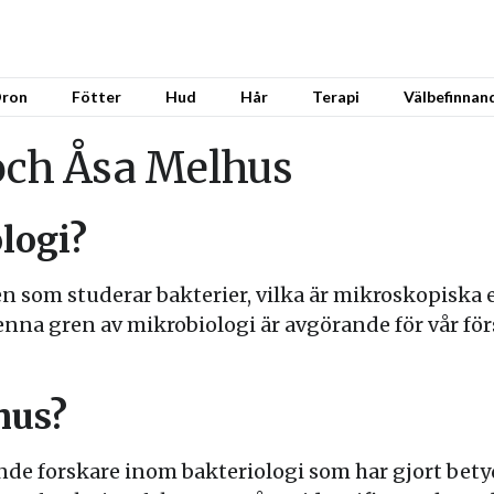
ron
Fötter
Hud
Hår
Terapi
Välbefinnan
 och Åsa Melhus
logi?
n som studerar bakterier, vilka är mikroskopiska
 Denna gren av mikrobiologi är avgörande för vår fö
hus?
de forskare inom bakteriologi som har gjort bety