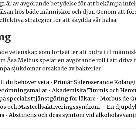
gi är av avgörande betydelse för att bekämpa inf
hälsan hos både människor och djur. Genom att för
ffektiva strategier för att skydda vår hälsa.
ng
de vetenskap som fortsätter att bidra till männis
m Åsa Melhus spelar en avgörande roll i att driva
ämpa sjukdomar orsakade av bakterier.
lt du behöver veta
•
Primär Skleroserande Kolangit
 bedömningsmallar
•
Akademiska Timmis och Heroma
på specialisttjänstgöring för läkare
•
Morbus de Q
os och Mastcellsaktiveringssyndrom – En djupdy
us
•
Abstinens och dess symtom vid alkoholavvänj