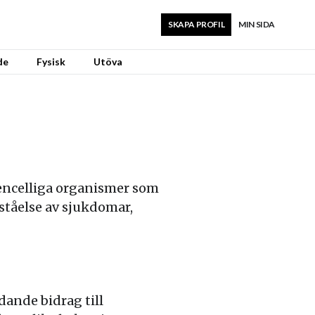
SKAPA PROFIL
MIN SIDA
de
Fysisk
Utöva
 encelliga organismer som
rståelse av sjukdomar,
dande bidrag till