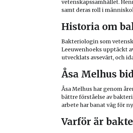
vetenskapssamhället. Henn
samt deras roll i människ
Historia om ba
Bakteriologin som vetenska
Leeuwenhoeks upptäckt av 
utvecklats avsevärt, och id
Åsa Melhus bi
Åsa Melhus har genom åren
bättre förståelse av bakt
arbete har banat väg för 
Varför är bakte