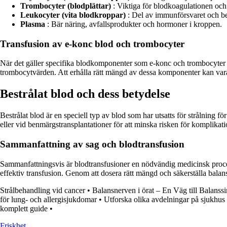
Trombocyter (blodplättar)
: Viktiga för blodkoagulationen och
Leukocyter (vita blodkroppar)
: Del av immunförsvaret och be
Plasma
: Bär näring, avfallsprodukter och hormoner i kroppen.
Transfusion av e-konc blod och trombocyter
När det gäller specifika blodkomponenter som e-konc och trombocyter är
trombocytvärden. Att erhålla rätt mängd av dessa komponenter kan vara 
Bestrålat blod och dess betydelse
Bestrålat blod är en speciell typ av blod som har utsatts för strålning 
eller vid benmärgstransplantationer för att minska risken för komplikati
Sammanfattning av sag och blodtransfusion
Sammanfattningsvis är blodtransfusioner en nödvändig medicinsk procedu
effektiv transfusion. Genom att dosera rätt mängd och säkerställa bala
Strålbehandling vid cancer
•
Balansnerven i örat – En Väg till Balanssi
för lung- och allergisjukdomar
•
Utforska olika avdelningar på sjukhus
komplett guide
•
Friskhet