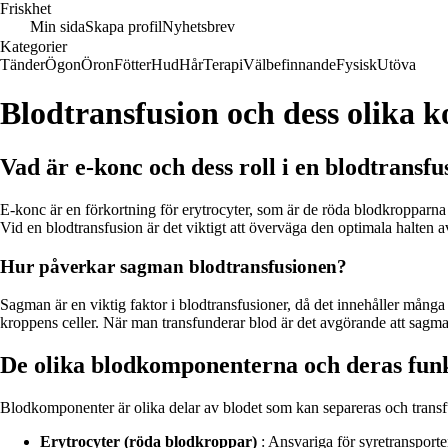
Friskhet
Min sida
Skapa profil
Nyhetsbrev
Kategorier
Tänder
Ögon
Öron
Fötter
Hud
Hår
Terapi
Välbefinnande
Fysisk
Utöva
Blodtransfusion och dess olika
Vad är e-konc och dess roll i en blodtransfu
E-konc är en förkortning för erytrocyter, som är de röda blodkropparna i
Vid en blodtransfusion är det viktigt att överväga den optimala halten av 
Hur påverkar sagman blodtransfusionen?
Sagman är en viktig faktor i blodtransfusioner, då det innehåller många li
kroppens celler. När man transfunderar blod är det avgörande att sagman
De olika blodkomponenterna och deras fun
Blodkomponenter är olika delar av blodet som kan separeras och transf
Erytrocyter (röda blodkroppar)
: Ansvariga för syretransporte