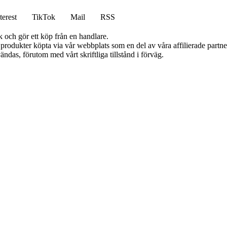
terest
TikTok
Mail
RSS
k och gör ett köp från en handlare.
n produkter köpta via vår webbplats som en del av våra affilierade partn
ändas, förutom med vårt skriftliga tillstånd i förväg.