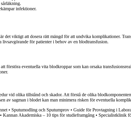
 sårläkning.
kämpar infektioner.
 det viktigt att dosera rätt mängd för att undvika komplikationer. Tran
livsavgörande för patienter i behov av en blodtransfusion.
för att förstöra eventuella vita blodkroppar som kan orsaka transfusions
oner.
r vid olika tillstånd och skador. Att förstå de olika blodkomponenterna
nsen av sagman i blodet kan man minimera risken för eventuella komplik
nnet
•
Sputumodling och Sputumprov
•
Guide för Provtagning i Labora
•
Kannan Akademiska – 10 tips för studieframgång
•
Specialistklinik 