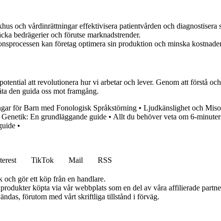
us och vårdinrättningar effektivisera patientvården och diagnostisera
äcka bedrägerier och förutse marknadstrender.
nsprocessen kan företag optimera sin produktion och minska kostnade
otential att revolutionera hur vi arbetar och lever. Genom att förstå o
åta den guida oss mot framgång.
gar för Barn med Fonologisk Språkstörning
•
Ljudkänslighet och Miso
k Genetik: En grundläggande guide
•
Allt du behöver veta om 6-minut
guide
•
terest
TikTok
Mail
RSS
k och gör ett köp från en handlare.
n produkter köpta via vår webbplats som en del av våra affilierade partn
ändas, förutom med vårt skriftliga tillstånd i förväg.