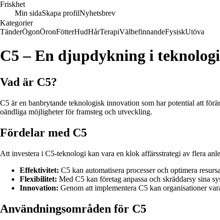
Friskhet
Min sida
Skapa profil
Nyhetsbrev
Kategorier
Tänder
Ögon
Öron
Fötter
Hud
Hår
Terapi
Välbefinnande
Fysisk
Utöva
C5 – En djupdykning i teknologi
Vad är C5?
C5 är en banbrytande teknologisk innovation som har potential att fö
oändliga möjligheter för framsteg och utveckling.
Fördelar med C5
Att investera i C5-teknologi kan vara en klok affärsstrategi av flera anl
Effektivitet:
C5 kan automatisera processer och optimera resursanv
Flexibilitet:
Med C5 kan företag anpassa och skräddarsy sina sys
Innovation:
Genom att implementera C5 kan organisationer vara 
Användningsområden för C5