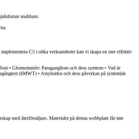
 sjukdomar snabbare.
rna.
ch implementera C5 i olika verksamheter kan vi skapa en mer effektiv
foni
•
Glomustumör: Paragangliom och dess symtom
•
Vad är
ersgångtest (6MWT)
•
Amyloidos och dess påverkan på systemisk
erskap med återförsäljare. Materialet på denna webbplats får inte