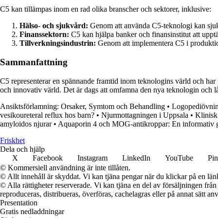
C5 kan tillämpas inom en rad olika branscher och sektorer, inklusive:
Hälso- och sjukvård:
Genom att använda C5-teknologi kan sjukh
Finanssektorn:
C5 kan hjälpa banker och finansinstitut att uppt
Tillverkningsindustrin:
Genom att implementera C5 i produktio
Sammanfattning
C5 representerar en spännande framtid inom teknologins värld och har p
och innovativ värld. Det är dags att omfamna den nya teknologin och l
Ansiktsförlamning: Orsaker, Symtom och Behandling
•
Logopediövnin
vesikoureteral reflux hos barn?
•
Njurmottagningen i Uppsala
•
Klinis
amyloidos njurar
•
Aquaporin 4 och MOG-antikroppar: En informativ 
Friskhet
Dela och hjälp
X
Facebook
Instagram
LinkedIn
YouTube
Pin
© Kommersiell användning är inte tillåten.
© Allt innehåll är skyddat. Vi kan tjäna pengar när du klickar på en län
© Alla rättigheter reserverade. Vi kan tjäna en del av försäljningen frå
reproduceras, distribueras, överföras, cachelagras eller på annat sätt anv
Presentation
Gratis nedladdningar