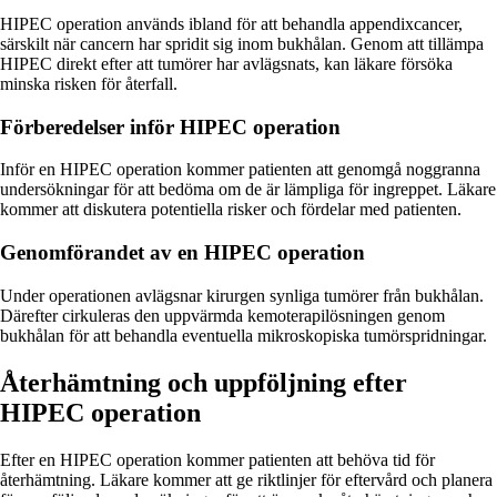
HIPEC operation används ibland för att behandla appendixcancer,
särskilt när cancern har spridit sig inom bukhålan. Genom att tillämpa
HIPEC direkt efter att tumörer har avlägsnats, kan läkare försöka
minska risken för återfall.
Förberedelser inför HIPEC operation
Inför en HIPEC operation kommer patienten att genomgå noggranna
undersökningar för att bedöma om de är lämpliga för ingreppet. Läkare
kommer att diskutera potentiella risker och fördelar med patienten.
Genomförandet av en HIPEC operation
Under operationen avlägsnar kirurgen synliga tumörer från bukhålan.
Därefter cirkuleras den uppvärmda kemoterapilösningen genom
bukhålan för att behandla eventuella mikroskopiska tumörspridningar.
Återhämtning och uppföljning efter
HIPEC operation
Efter en HIPEC operation kommer patienten att behöva tid för
återhämtning. Läkare kommer att ge riktlinjer för eftervård och planera