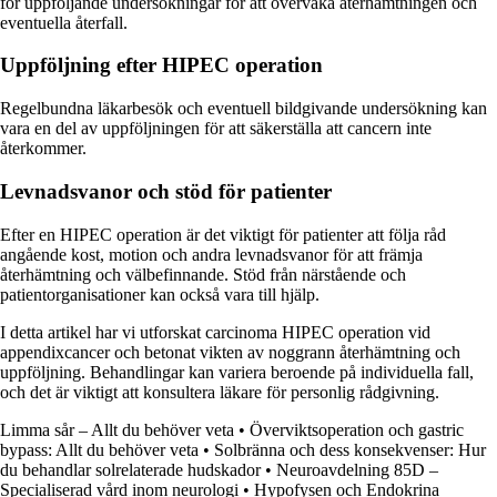
för uppföljande undersökningar för att övervaka återhämtningen och
eventuella återfall.
Uppföljning efter HIPEC operation
Regelbundna läkarbesök och eventuell bildgivande undersökning kan
vara en del av uppföljningen för att säkerställa att cancern inte
återkommer.
Levnadsvanor och stöd för patienter
Efter en HIPEC operation är det viktigt för patienter att följa råd
angående kost, motion och andra levnadsvanor för att främja
återhämtning och välbefinnande. Stöd från närstående och
patientorganisationer kan också vara till hjälp.
I detta artikel har vi utforskat carcinoma HIPEC operation vid
appendixcancer och betonat vikten av noggrann återhämtning och
uppföljning. Behandlingar kan variera beroende på individuella fall,
och det är viktigt att konsultera läkare för personlig rådgivning.
Limma sår – Allt du behöver veta
•
Överviktsoperation och gastric
bypass: Allt du behöver veta
•
Solbränna och dess konsekvenser: Hur
du behandlar solrelaterade hudskador
•
Neuroavdelning 85D –
Specialiserad vård inom neurologi
•
Hypofysen och Endokrina