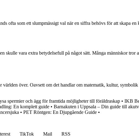
ofta som ett slumpmässigt val när en siffra behövs för att skapa en kod
 skulle vara extra betydelsefull på något sätt. Många människor tror att 
ärlden över. Oavsett om det handlar om matematik, kultur, symbolik eller
ysa spermier och ägg för framtida möjligheter till föräldraskap
•
IKB Be
ndling: En komplett guide
•
Barnakuten i Uppsala – Din guide till akutv
ancersjuka
•
PET Röntgen: En Djupgående Guide
•
terest
TikTok
Mail
RSS