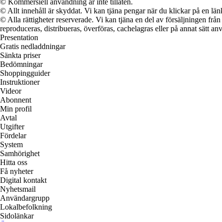
© Kommersiell användning är inte tillåten.
© Allt innehåll är skyddat. Vi kan tjäna pengar när du klickar på en län
© Alla rättigheter reserverade. Vi kan tjäna en del av försäljningen frå
reproduceras, distribueras, överföras, cachelagras eller på annat sätt anv
Presentation
Gratis nedladdningar
Sänkta priser
Bedömningar
Shoppingguider
Instruktioner
Videor
Abonnent
Min profil
Avtal
Utgifter
Fördelar
System
Samhörighet
Hitta oss
Få nyheter
Digital kontakt
Nyhetsmail
Användargrupp
Lokalbefolkning
Sidolänkar