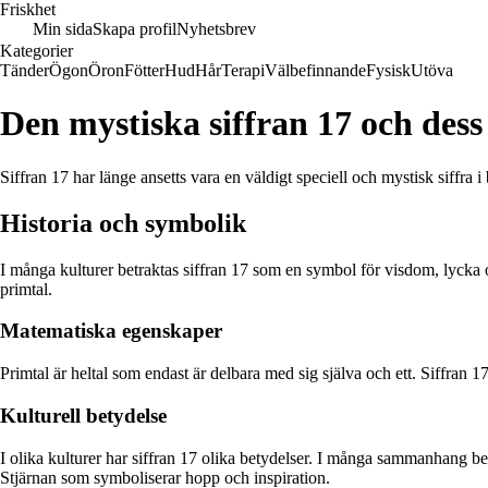
Friskhet
Min sida
Skapa profil
Nyhetsbrev
Kategorier
Tänder
Ögon
Öron
Fötter
Hud
Hår
Terapi
Välbefinnande
Fysisk
Utöva
Den mystiska siffran 17 och dess
Siffran 17 har länge ansetts vara en väldigt speciell och mystisk siffra 
Historia och symbolik
I många kulturer betraktas siffran 17 som en symbol för visdom, lycka oc
primtal.
Matematiska egenskaper
Primtal är heltal som endast är delbara med sig själva och ett. Siffran 1
Kulturell betydelse
I olika kulturer har siffran 17 olika betydelser. I många sammanhang bet
Stjärnan som symboliserar hopp och inspiration.