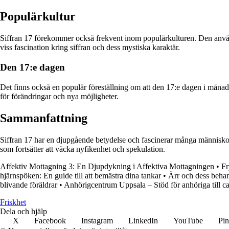
Populärkultur
Siffran 17 förekommer också frekvent inom populärkulturen. Den används 
viss fascination kring siffran och dess mystiska karaktär.
Den 17:e dagen
Det finns också en populär föreställning om att den 17:e dagen i månaden
för förändringar och nya möjligheter.
Sammanfattning
Siffran 17 har en djupgående betydelse och fascinerar många människor v
som fortsätter att väcka nyfikenhet och spekulation.
Affektiv Mottagning 3: En Djupdykning i Affektiva Mottagningen
•
Fr
hjärnspöken: En guide till att bemästra dina tankar
•
Ärr och dess beha
blivande föräldrar
•
Anhörigcentrum Uppsala – Stöd för anhöriga till c
Friskhet
Dela och hjälp
X
Facebook
Instagram
LinkedIn
YouTube
Pin