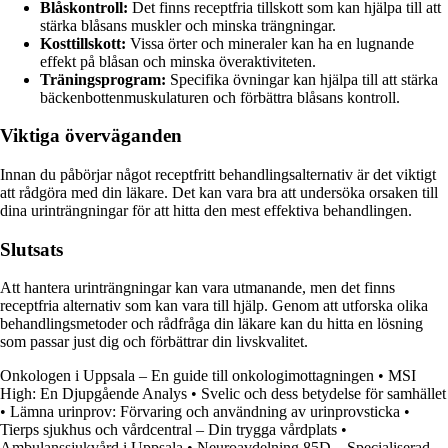
Blåskontroll:
Det finns receptfria tillskott som kan hjälpa till att
stärka blåsans muskler och minska trängningar.
Kosttillskott:
Vissa örter och mineraler kan ha en lugnande
effekt på blåsan och minska överaktiviteten.
Träningsprogram:
Specifika övningar kan hjälpa till att stärka
bäckenbottenmuskulaturen och förbättra blåsans kontroll.
Viktiga överväganden
Innan du påbörjar något receptfritt behandlingsalternativ är det viktigt
att rådgöra med din läkare. Det kan vara bra att undersöka orsaken till
dina urinträngningar för att hitta den mest effektiva behandlingen.
Slutsats
Att hantera urinträngningar kan vara utmanande, men det finns
receptfria alternativ som kan vara till hjälp. Genom att utforska olika
behandlingsmetoder och rådfråga din läkare kan du hitta en lösning
som passar just dig och förbättrar din livskvalitet.
Onkologen i Uppsala – En guide till onkologimottagningen
•
MSI
High: En Djupgående Analys
•
Svelic och dess betydelse för samhället
•
Lämna urinprov: Förvaring och användning av urinprovsticka
•
Tierps sjukhus och vårdcentral – Din trygga vårdplats
•
Ambulanssjukvård i Uppsala
•
Neuroavdelning 85D – Specialiserad