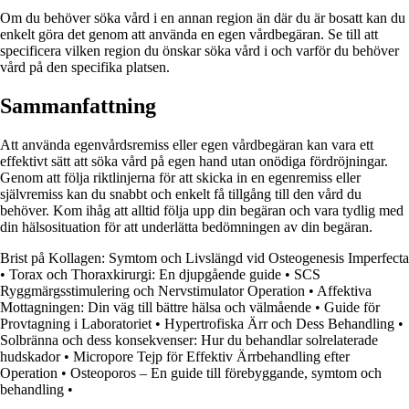
Om du behöver söka vård i en annan region än där du är bosatt kan du
enkelt göra det genom att använda en egen vårdbegäran. Se till att
specificera vilken region du önskar söka vård i och varför du behöver
vård på den specifika platsen.
Sammanfattning
Att använda egenvårdsremiss eller egen vårdbegäran kan vara ett
effektivt sätt att söka vård på egen hand utan onödiga fördröjningar.
Genom att följa riktlinjerna för att skicka in en egenremiss eller
självremiss kan du snabbt och enkelt få tillgång till den vård du
behöver. Kom ihåg att alltid följa upp din begäran och vara tydlig med
din hälsosituation för att underlätta bedömningen av din begäran.
Brist på Kollagen: Symtom och Livslängd vid Osteogenesis Imperfecta
•
Torax och Thoraxkirurgi: En djupgående guide
•
SCS
Ryggmärgsstimulering och Nervstimulator Operation
•
Affektiva
Mottagningen: Din väg till bättre hälsa och välmående
•
Guide för
Provtagning i Laboratoriet
•
Hypertrofiska Ärr och Dess Behandling
•
Solbränna och dess konsekvenser: Hur du behandlar solrelaterade
hudskador
•
Micropore Tejp för Effektiv Ärrbehandling efter
Operation
•
Osteoporos – En guide till förebyggande, symtom och
behandling
•