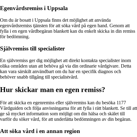
Egenvårdsremiss i Uppsala
Om du är bosatt i Uppsala finns det möjlighet att använda
egenvårdsremiss tjänsten för att söka vård på egen hand. Genom att
fylla i en egen vårdbegäran blankett kan du enkelt skicka in din remiss
för bedömning.
Självremiss till specialister
En självremiss ger dig möjlighet att direkt kontakta specialister inom
olika områden utan att behöva gå via din ordinarie vårdgivare. Detta
kan vara särskilt användbart om du har en specifik diagnos och
behöver snabb tillgång till specialistvård.
Hur skickar man en egen remiss?
För att skicka en egenremiss eller självremiss kan du besöka 1177
Vårdguiden och följa anvisningarna för att fylla i rätt blankett. Se till att
ge så mycket information som möjligt om din hälsa och skälet till
varför du söker vård, för att underlätta bedömningen av din begäran.
Att söka vård i en annan region