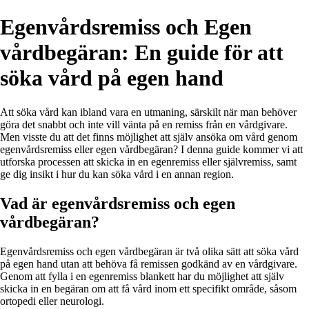
Egenvårdsremiss och Egen
vårdbegäran: En guide för att
söka vård på egen hand
Att söka vård kan ibland vara en utmaning, särskilt när man behöver
göra det snabbt och inte vill vänta på en remiss från en vårdgivare.
Men visste du att det finns möjlighet att själv ansöka om vård genom
egenvårdsremiss eller egen vårdbegäran? I denna guide kommer vi att
utforska processen att skicka in en egenremiss eller självremiss, samt
ge dig insikt i hur du kan söka vård i en annan region.
Vad är egenvårdsremiss och egen
vårdbegäran?
Egenvårdsremiss och egen vårdbegäran är två olika sätt att söka vård
på egen hand utan att behöva få remissen godkänd av en vårdgivare.
Genom att fylla i en egenremiss blankett har du möjlighet att själv
skicka in en begäran om att få vård inom ett specifikt område, såsom
ortopedi eller neurologi.