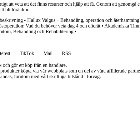
tigt att veta att det finns resurser och hjälp att få. Genom att genomgå e
t bli föräldrar.
gbeskrivning
•
Hallux Valgus – Behandling, operation och återhämtning
östoperation: Vad du behöver veta dag 4 och efteråt
•
Akademiska Timmi
mtom, Behandling och Rehabilitering
•
terest
TikTok
Mail
RSS
k och gör ett köp från en handlare.
n produkter köpta via vår webbplats som en del av våra affilierade partn
ändas, förutom med vårt skriftliga tillstånd i förväg.