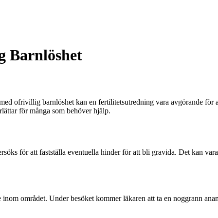
ig Barnlöshet
d ofrivillig barnlöshet kan en fertilitetsutredning vara avgörande fö
rlättar för många som behöver hjälp.
öks för att fastställa eventuella hinder för att bli gravida. Det kan va
are inom området. Under besöket kommer läkaren att ta en noggrann anamne