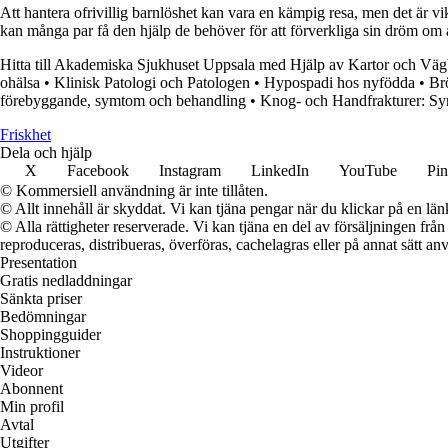
Att hantera ofrivillig barnlöshet kan vara en kämpig resa, men det är vik
kan många par få den hjälp de behöver för att förverkliga sin dröm om at
Hitta till Akademiska Sjukhuset Uppsala med Hjälp av Kartor och Vä
ohälsa
•
Klinisk Patologi och Patologen
•
Hypospadi hos nyfödda
•
Br
förebyggande, symtom och behandling
•
Knog- och Handfrakturer: Sy
Friskhet
Dela och hjälp
X
Facebook
Instagram
LinkedIn
YouTube
Pin
© Kommersiell användning är inte tillåten.
© Allt innehåll är skyddat. Vi kan tjäna pengar när du klickar på en län
© Alla rättigheter reserverade. Vi kan tjäna en del av försäljningen frå
reproduceras, distribueras, överföras, cachelagras eller på annat sätt anv
Presentation
Gratis nedladdningar
Sänkta priser
Bedömningar
Shoppingguider
Instruktioner
Videor
Abonnent
Min profil
Avtal
Utgifter