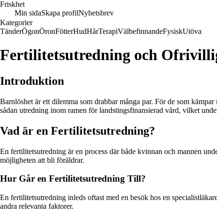
Friskhet
Min sida
Skapa profil
Nyhetsbrev
Kategorier
Tänder
Ögon
Öron
Fötter
Hud
Hår
Terapi
Välbefinnande
Fysisk
Utöva
Fertilitetsutredning och Ofrivill
Introduktion
Barnlöshet är ett dilemma som drabbar många par. För de som kämpar me
sådan utredning inom ramen för landstingsfinansierad vård, vilket unde
Vad är en Fertilitetsutredning?
En fertilitetsutredning är en process där både kvinnan och mannen unders
möjligheten att bli föräldrar.
Hur Går en Fertilitetsutredning Till?
En fertilitetsutredning inleds oftast med en besök hos en specialistläk
andra relevanta faktorer.