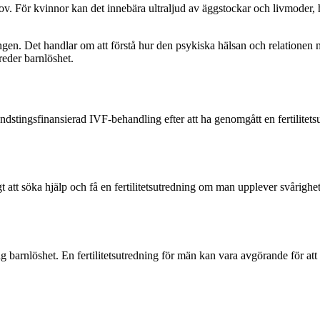
ov. För kvinnor kan det innebära ultraljud av äggstockar och livmode
ngen. Det handlar om att förstå hur den psykiska hälsan och relationen m
treder barnlöshet.
andstingsfinansierad IVF-behandling efter att ha genomgått en fertilitets
 att söka hjälp och få en fertilitetsutredning om man upplever svårighete
lig barnlöshet. En fertilitetsutredning för män kan vara avgörande för at