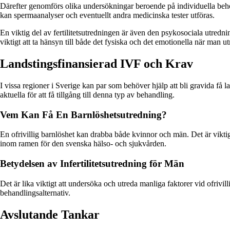
Därefter genomförs olika undersökningar beroende på individuella beh
kan spermaanalyser och eventuellt andra medicinska tester utföras.
En viktig del av fertilitetsutredningen är även den psykosociala utredni
viktigt att ta hänsyn till både det fysiska och det emotionella när man u
Landstingsfinansierad IVF och Krav
I vissa regioner i Sverige kan par som behöver hjälp att bli gravida få l
aktuella för att få tillgång till denna typ av behandling.
Vem Kan Få En Barnlöshetsutredning?
En ofrivillig barnlöshet kan drabba både kvinnor och män. Det är viktigt
inom ramen för den svenska hälso- och sjukvården.
Betydelsen av Infertilitetsutredning för Män
Det är lika viktigt att undersöka och utreda manliga faktorer vid ofrivil
behandlingsalternativ.
Avslutande Tankar