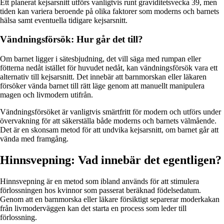
Ett planerat kejsarsnitt utförs vanligtvis runt graviditetsvecka 39, men
tiden kan variera beroende på olika faktorer som moderns och barnets
hälsa samt eventuella tidigare kejsarsnitt.
Vändningsförsök: Hur går det till?
Om barnet ligger i sätesbjudning, det vill säga med rumpan eller
fötterna nedåt istället för huvudet nedåt, kan vändningsförsök vara ett
alternativ till kejsarsnitt. Det innebär att barnmorskan eller läkaren
försöker vända barnet till rätt läge genom att manuellt manipulera
magen och livmodern utifrån.
Vändningsförsöket är vanligtvis smärtfritt för modern och utförs under
övervakning för att säkerställa både moderns och barnets välmående.
Det är en skonsam metod för att undvika kejsarsnitt, om barnet går att
vända med framgång.
Hinnsvepning: Vad innebär det egentligen?
Hinnsvepning är en metod som ibland används för att stimulera
förlossningen hos kvinnor som passerat beräknad födelsedatum.
Genom att en barnmorska eller läkare försiktigt separerar moderkakan
från livmoderväggen kan det starta en process som leder till
förlossning.