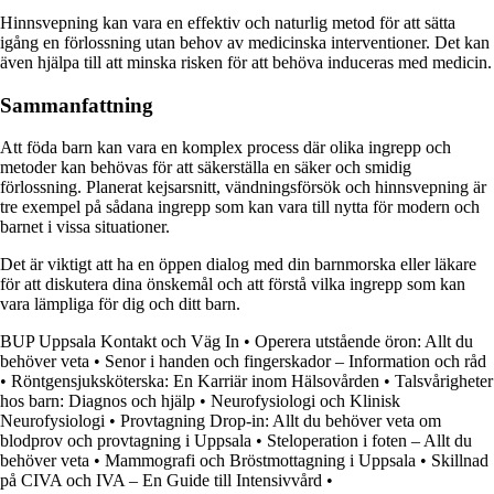
Hinnsvepning kan vara en effektiv och naturlig metod för att sätta
igång en förlossning utan behov av medicinska interventioner. Det kan
även hjälpa till att minska risken för att behöva induceras med medicin.
Sammanfattning
Att föda barn kan vara en komplex process där olika ingrepp och
metoder kan behövas för att säkerställa en säker och smidig
förlossning. Planerat kejsarsnitt, vändningsförsök och hinnsvepning är
tre exempel på sådana ingrepp som kan vara till nytta för modern och
barnet i vissa situationer.
Det är viktigt att ha en öppen dialog med din barnmorska eller läkare
för att diskutera dina önskemål och att förstå vilka ingrepp som kan
vara lämpliga för dig och ditt barn.
BUP Uppsala Kontakt och Väg In
•
Operera utstående öron: Allt du
behöver veta
•
Senor i handen och fingerskador – Information och råd
•
Röntgensjuksköterska: En Karriär inom Hälsovården
•
Talsvårigheter
hos barn: Diagnos och hjälp
•
Neurofysiologi och Klinisk
Neurofysiologi
•
Provtagning Drop-in: Allt du behöver veta om
blodprov och provtagning i Uppsala
•
Steloperation i foten – Allt du
behöver veta
•
Mammografi och Bröstmottagning i Uppsala
•
Skillnad
på CIVA och IVA – En Guide till Intensivvård
•