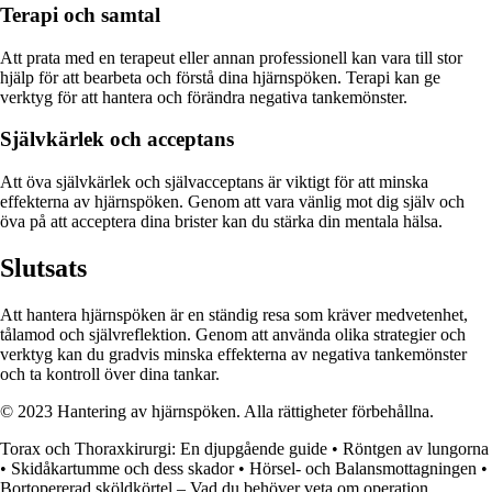
Terapi och samtal
Att prata med en terapeut eller annan professionell kan vara till stor
hjälp för att bearbeta och förstå dina hjärnspöken. Terapi kan ge
verktyg för att hantera och förändra negativa tankemönster.
Självkärlek och acceptans
Att öva självkärlek och självacceptans är viktigt för att minska
effekterna av hjärnspöken. Genom att vara vänlig mot dig själv och
öva på att acceptera dina brister kan du stärka din mentala hälsa.
Slutsats
Att hantera hjärnspöken är en ständig resa som kräver medvetenhet,
tålamod och självreflektion. Genom att använda olika strategier och
verktyg kan du gradvis minska effekterna av negativa tankemönster
och ta kontroll över dina tankar.
© 2023 Hantering av hjärnspöken. Alla rättigheter förbehållna.
Torax och Thoraxkirurgi: En djupgående guide
•
Röntgen av lungorna
•
Skidåkartumme och dess skador
•
Hörsel- och Balansmottagningen
•
Bortopererad sköldkörtel – Vad du behöver veta om operation,