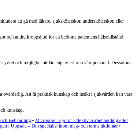
inkludera att gå med läkare, sjuksköterskor, undersköterskor, eller
ungor och andra kroppsljud för att bedöma patientens hälsotillstånd.
 för yrket och möjlighet att lära sig av erfarna vårdpersonal. Dessutom
a ovärderlig. Att få praktisk kunskap och insikt i sjukvården kan vara
 och kunskap.
 och Behandling
•
Micropore Tejp för Effektiv Ärrbehandling efter
en i Uppsala – Din specialist inom mag- och tarmsjukdomar
•