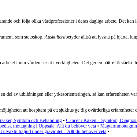
varande och följa olika vårdprofessioner i deras dagliga arbete. Det kan 
strument, som stetoskop.
Auskultera
betyder alltså att lyssna på hjärta, l
a arbetet inom vården ser ut i verkligheten. Det ger en bättre förståelse
en del av utbildningen eller yrkesorienteringen, så kan erfarenheten var
öjligheten att hospitera på ett sjukhus ge dig ovärderliga erfarenheter
rsaker, Symtom och Behandling
•
Cancer i Käken – Symtom, Diagnos
pedisk mottagning i Uppsala: Allt du behöver veta
•
Magtarmmottagning
•
Tillväxtultraljud under graviditet – Allt du behöver veta
•