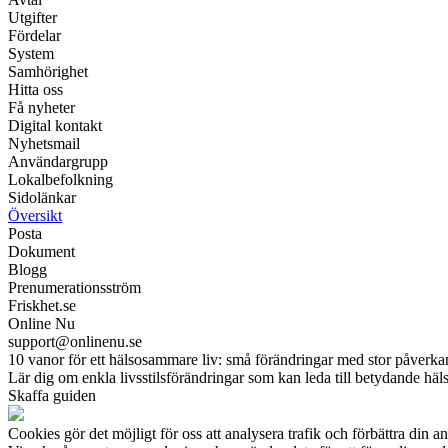
Utgifter
Fördelar
System
Samhörighet
Hitta oss
Få nyheter
Digital kontakt
Nyhetsmail
Användargrupp
Lokalbefolkning
Sidolänkar
Översikt
Posta
Dokument
Blogg
Prenumerationsström
Friskhet.se
Online Nu
support@onlinenu.se
10 vanor för ett hälsosammare liv: små förändringar med stor påverka
Lär dig om enkla livsstilsförändringar som kan leda till betydande hälso
Skaffa guiden
Cookies gör det möjligt för oss att analysera trafik och förbättra din a