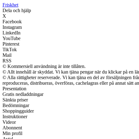
Friskhet
Dela och hjälp
X
Facebook
Instagram
LinkedIn
YouTube
Pinterest
TikTok
Mail
RSS
© Kommersiell användning är inte tillåten.
© Allt innehåll är skyddat. Vi kan tjäna pengar när du klickar på en lä
© Alla rättigheter reserverade. Vi kan tjäna en del av försäljningen fr
reproduceras, distribueras, överföras, cachelagras eller på annat sätt an
Presentation
Gratis nedladdningar
Sänkta priser
Bedömningar
Shoppingguider
Instruktioner
Videor
Abonnent
Min profil
Avtal