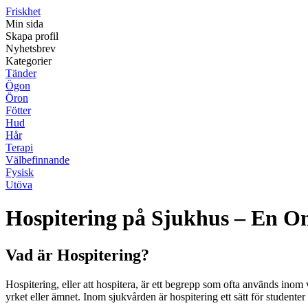
Friskhet
Min sida
Skapa profil
Nyhetsbrev
Kategorier
Tänder
Ögon
Öron
Fötter
Hud
Hår
Terapi
Välbefinnande
Fysisk
Utöva
Hospitering på Sjukhus – En O
Vad är Hospitering?
Hospitering, eller att hospitera, är ett begrepp som ofta används inom 
yrket eller ämnet. Inom sjukvården är hospitering ett sätt för studenter 