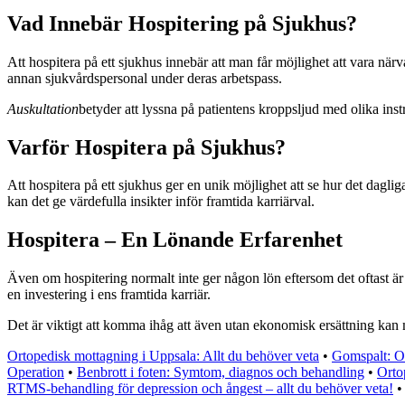
Vad Innebär Hospitering på Sjukhus?
Att hospitera på ett sjukhus innebär att man får möjlighet att vara när
annan sjukvårdspersonal under deras arbetspass.
Auskultation
betyder att lyssna på patientens kroppsljud med olika in
Varför Hospitera på Sjukhus?
Att hospitera på ett sjukhus ger en unik möjlighet att se hur det daglig
kan det ge värdefulla insikter inför framtida karriärval.
Hospitera – En Lönande Erfarenhet
Även om hospitering normalt inte ger någon lön eftersom det oftast är 
en investering i ens framtida karriär.
Det är viktigt att komma ihåg att även utan ekonomisk ersättning kan m
Ortopedisk mottagning i Uppsala: Allt du behöver veta
•
Gomspalt: O
Operation
•
Benbrott i foten: Symtom, diagnos och behandling
•
Orto
RTMS-behandling för depression och ångest – allt du behöver veta!