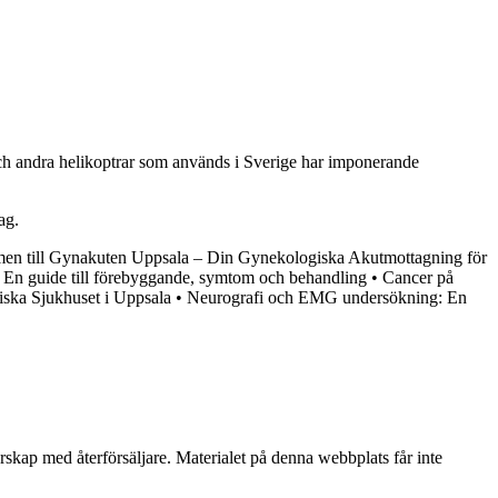
9 och andra helikoptrar som används i Sverige har imponerande
ag.
n till Gynakuten Uppsala – Din Gynekologiska Akutmottagning för
 En guide till förebyggande, symtom och behandling
•
Cancer på
ska Sjukhuset i Uppsala
•
Neurografi och EMG undersökning: En
erskap med återförsäljare. Materialet på denna webbplats får inte