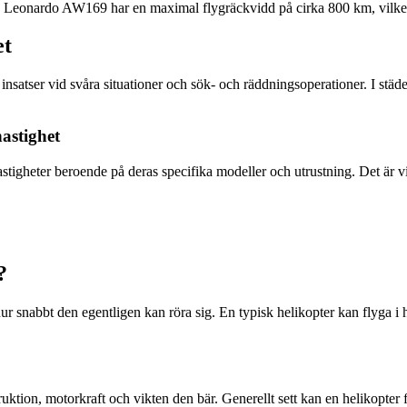
ter. Leonardo AW169 har en maximal flygräckvidd på cirka 800 km, vilke
et
nsatser vid svåra situationer och sök- och räddningsoperationer. I städer
astighet
tigheter beroende på deras specifika modeller och utrustning. Det är vik
?
r snabbt den egentligen kan röra sig. En typisk helikopter kan flyga i ha
truktion, motorkraft och vikten den bär. Generellt sett kan en helikopte