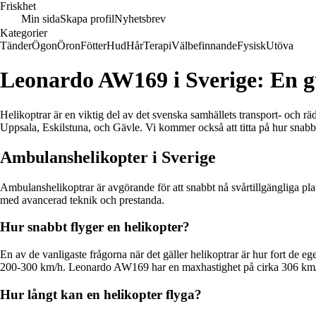
Friskhet
Min sida
Skapa profil
Nyhetsbrev
Kategorier
Tänder
Ögon
Öron
Fötter
Hud
Hår
Terapi
Välbefinnande
Fysisk
Utöva
Leonardo AW169 i Sverige: En gui
Helikoptrar är en viktig del av det svenska samhällets transport- och 
Uppsala, Eskilstuna, och Gävle. Vi kommer också att titta på hur snabbt
Ambulanshelikopter i Sverige
Ambulanshelikoptrar är avgörande för att snabbt nå svårtillgängliga pl
med avancerad teknik och prestanda.
Hur snabbt flyger en helikopter?
En av de vanligaste frågorna när det gäller helikoptrar är hur fort de e
200-300 km/h. Leonardo AW169 har en maxhastighet på cirka 306 km/h, 
Hur långt kan en helikopter flyga?