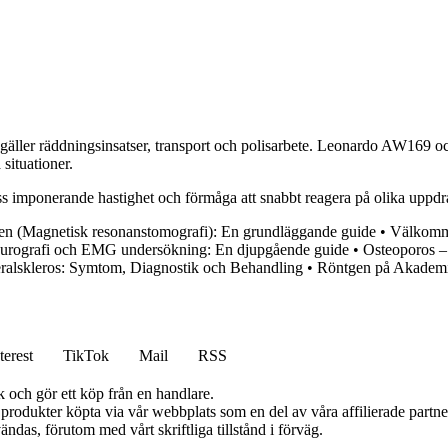
 det gäller räddningsinsatser, transport och polisarbete. Leonardo AW16
 situationer.
ss imponerande hastighet och förmåga att snabbt reagera på olika uppdr
n (Magnetisk resonanstomografi): En grundläggande guide
•
Välkomme
urografi och EMG undersökning: En djupgående guide
•
Osteoporos –
ralskleros: Symtom, Diagnostik och Behandling
•
Röntgen på Akademi
terest
TikTok
Mail
RSS
k och gör ett köp från en handlare.
n produkter köpta via vår webbplats som en del av våra affilierade partn
ändas, förutom med vårt skriftliga tillstånd i förväg.