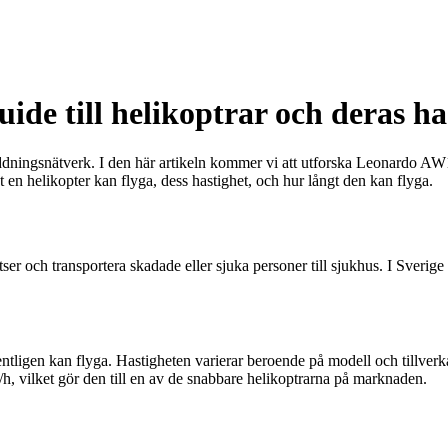
de till helikoptrar och deras ha
räddningsnätverk. I den här artikeln kommer vi att utforska Leonardo AW
 en helikopter kan flyga, dess hastighet, och hur långt den kan flyga.
atser och transportera skadade eller sjuka personer till sjukhus. I Sv
gentligen kan flyga. Hastigheten varierar beroende på modell och tillver
vilket gör den till en av de snabbare helikoptrarna på marknaden.