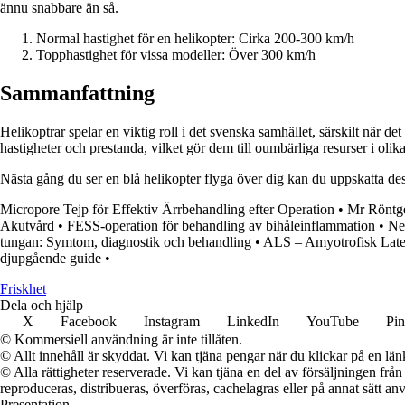
ännu snabbare än så.
Normal hastighet för en helikopter: Cirka 200-300 km/h
Topphastighet för vissa modeller: Över 300 km/h
Sammanfattning
Helikoptrar spelar en viktig roll i det svenska samhället, särskilt när
hastigheter och prestanda, vilket gör dem till oumbärliga resurser i olika
Nästa gång du ser en blå helikopter flyga över dig kan du uppskatta de
Micropore Tejp för Effektiv Ärrbehandling efter Operation
•
Mr Röntge
Akutvård
•
FESS-operation för behandling av bihåleinflammation
•
Ne
tungan: Symtom, diagnostik och behandling
•
ALS – Amyotrofisk Late
djupgående guide
•
Friskhet
Dela och hjälp
X
Facebook
Instagram
LinkedIn
YouTube
Pin
© Kommersiell användning är inte tillåten.
© Allt innehåll är skyddat. Vi kan tjäna pengar när du klickar på en län
© Alla rättigheter reserverade. Vi kan tjäna en del av försäljningen frå
reproduceras, distribueras, överföras, cachelagras eller på annat sätt anv
Presentation