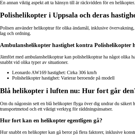
En annan viktig aspekt att ta hänsyn till är räckvidden för en helikop
Polishelikopter i Uppsala och deras hastigh
Polisen använder helikoptrar för olika ändamål, inklusive övervakning, i
lag och ordning.
Ambulanshelikopter hastighet kontra Polishelikopter h
Jämfört med ambulanshelikoptrar kan polishelikoptrar ha något olika has
snabbt vid olika typer av situationer.
Leonardo AW169 hastighet: Cirka 306 km/h
Polishelikopter hastighet: Varierar beroende på modell
Blå helikopter i luften nu: Hur fort går den
Om du någonsin sett en blå helikopter flyga över dig undrar du säkert hu
transportmetod och ett viktigt verktyg för räddningsinsatser.
Hur fort kan en helikopter egentligen gå?
Hur snabbt en helikopter kan gå beror på flera faktorer, inklusive kons