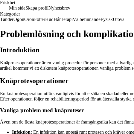
Friskhet
Min sida
Skapa profil
Nyhetsbrev
Kategorier
Tänder
Ögon
Öron
Fötter
Hud
Hår
Terapi
Välbefinnande
Fysisk
Utöva
Problemlösning och komplikatio
Introduktion
Knäprotesoperationer är en vanlig procedur för personer med allvarlig
artikel kommer vi att diskutera knäprotesoperationer, vanliga problem
Knäprotesoperationer
En knäprotesoperation utförs vanligtvis för att ersätta en skadad eller n
Efter operationen följer en rehabiliteringsperiod för att återställa styrka
Vanliga problem med knäproteser
Även om de flesta knäprotesoperationer är framgångsrika kan det finnas
Infektion:
En infektion kan uppstå runt protesen och kräver ome