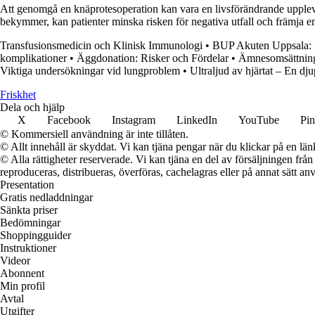
Att genomgå en knäprotesoperation kan vara en livsförändrande uppleve
bekymmer, kan patienter minska risken för negativa utfall och främja e
Transfusionsmedicin och Klinisk Immunologi
•
BUP Akuten Uppsala: En
komplikationer
•
Äggdonation: Risker och Fördelar
•
Ämnesomsättning
Viktiga undersökningar vid lungproblem
•
Ultraljud av hjärtat – En d
Friskhet
Dela och hjälp
X
Facebook
Instagram
LinkedIn
YouTube
Pin
© Kommersiell användning är inte tillåten.
© Allt innehåll är skyddat. Vi kan tjäna pengar när du klickar på en län
© Alla rättigheter reserverade. Vi kan tjäna en del av försäljningen frå
reproduceras, distribueras, överföras, cachelagras eller på annat sätt anv
Presentation
Gratis nedladdningar
Sänkta priser
Bedömningar
Shoppingguider
Instruktioner
Videor
Abonnent
Min profil
Avtal
Utgifter