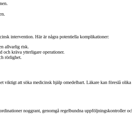
onen.
en.
nsk intervention. Här är några potentiella komplikationer:
 allvarlig risk.
id och kräva ytterligare operationer.
h rörlighet.
t viktigt att söka medicinsk hjälp omedelbart. Läkare kan föreslå olika
ens ordinationer noggrant, genomgå regelbundna uppföljningskontroller oc