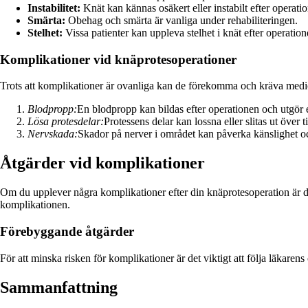
Instabilitet:
Knät kan kännas osäkert eller instabilt efter operati
Smärta:
Obehag och smärta är vanliga under rehabiliteringen.
Stelhet:
Vissa patienter kan uppleva stelhet i knät efter operation
Komplikationer vid knäprotesoperationer
Trots att komplikationer är ovanliga kan de förekomma och kräva medici
Blodpropp:
En blodpropp kan bildas efter operationen och utgör en
Lösa protesdelar:
Protessens delar kan lossna eller slitas ut över t
Nervskada:
Skador på nerver i området kan påverka känslighet oc
Åtgärder vid komplikationer
Om du upplever några komplikationer efter din knäprotesoperation är de
komplikationen.
Förebyggande åtgärder
För att minska risken för komplikationer är det viktigt att följa läkar
Sammanfattning