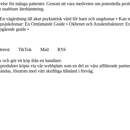
lse för många patienter. Genom att vara medveten om potentiella probl
n snabbare återhämtning.
 vägledning till akut psykiatrisk vård för barn och ungdomar
•
Kan m
ssjukdomar: En Omfattande Guide
•
Okbenet och Ansiktsfrakturer: 
jupgående guide
•
terest
TikTok
Mail
RSS
k och gör ett köp från en handlare.
n produkter köpta via vår webbplats som en del av våra affilierade partn
ändas, förutom med vårt skriftliga tillstånd i förväg.