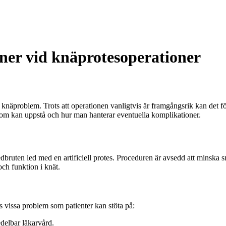
ner vid knäprotesoperationer
a knäproblem. Trots att operationen vanligtvis är framgångsrik kan de
 som kan uppstå och hur man hanterar eventuella komplikationer.
edbruten led med en artificiell protes. Proceduren är avsedd att minska sm
 och funktion i knät.
 vissa problem som patienter kan stöta på:
delbar läkarvård.