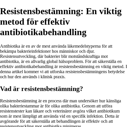
Resistensbestämning: En viktig
metod för effektiv
antibiotikabehandling
Antibiotika är en av de mest använda läkemedelstyperna för att
bekämpa bakterieinfektioner hos människor och djur.
Resistensutveckling, där bakterier blir motståndskraftiga mot
antibiotika, är en allvarlig global hälsoproblem. För att säkerställa en
effektiv antibiotikabehandling är resistensbestämning en viktig metod. I
denna artikel kommer vi att utforska resistensbestämningens betydelse
och hur den används i klinisk praxis.
Vad är resistensbestämning?
Resistensbestämning är en process där man undersöker hur känsliga
olika bakteriestammar är för olika antibiotika. Genom att utföra
resistenstester kan läkare och veterinärer avgöra vilket antibiotikum
som är mest lämpligt att använda vid en specifik infektion. Detta är
avgörande för att säkerställa att behandlingen är effektiv och att
resistensutveckling mot antibiotika minimeras.