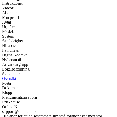
Instruktioner
Videor
Abonnent
Min profil
Avtal
Utgifter
Fördelar
System
Samhörighet
Hitta oss
Få nyheter
Digital kontakt
Nyhetsmail
Användargrupp
Lokalbefolkning
Sidolänkar
Översikt
Posta
Dokument
Blogg
Prenumerationsström
Friskhet.se
Online Nu
support@onlinenu.se
10 vanor för ett hälsosammare liv: små förändringar med stor