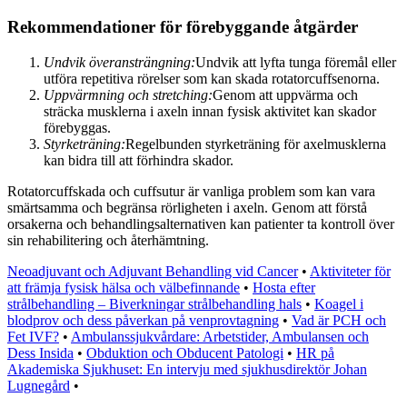
Rekommendationer för förebyggande åtgärder
Undvik överansträngning:
Undvik att lyfta tunga föremål eller
utföra repetitiva rörelser som kan skada rotatorcuffsenorna.
Uppvärmning och stretching:
Genom att uppvärma och
sträcka musklerna i axeln innan fysisk aktivitet kan skador
förebyggas.
Styrketräning:
Regelbunden styrketräning för axelmusklerna
kan bidra till att förhindra skador.
Rotatorcuffskada och cuffsutur är vanliga problem som kan vara
smärtsamma och begränsa rörligheten i axeln. Genom att förstå
orsakerna och behandlingsalternativen kan patienter ta kontroll över
sin rehabilitering och återhämtning.
Neoadjuvant och Adjuvant Behandling vid Cancer
•
Aktiviteter för
att främja fysisk hälsa och välbefinnande
•
Hosta efter
strålbehandling – Biverkningar strålbehandling hals
•
Koagel i
blodprov och dess påverkan på venprovtagning
•
Vad är PCH och
Fet IVF?
•
Ambulanssjukvårdare: Arbetstider, Ambulansen och
Dess Insida
•
Obduktion och Obducent Patologi
•
HR på
Akademiska Sjukhuset: En intervju med sjukhusdirektör Johan
Lugnegård
•