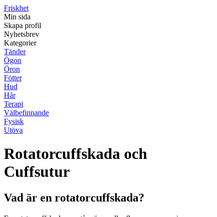
Friskhet
Min sida
Skapa profil
Nyhetsbrev
Kategorier
Tänder
Ögon
Öron
Fötter
Hud
Hår
Terapi
Välbefinnande
Fysisk
Utöva
Rotatorcuffskada och
Cuffsutur
Vad är en rotatorcuffskada?