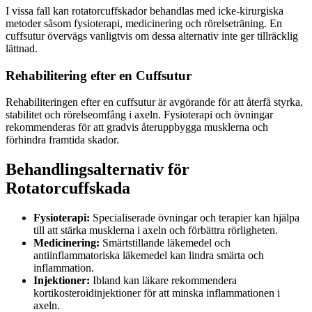
I vissa fall kan rotatorcuffskador behandlas med icke-kirurgiska
metoder såsom fysioterapi, medicinering och rörelseträning. En
cuffsutur övervägs vanligtvis om dessa alternativ inte ger tillräcklig
lättnad.
Rehabilitering efter en Cuffsutur
Rehabiliteringen efter en cuffsutur är avgörande för att återfå styrka,
stabilitet och rörelseomfång i axeln. Fysioterapi och övningar
rekommenderas för att gradvis återuppbygga musklerna och
förhindra framtida skador.
Behandlingsalternativ för
Rotatorcuffskada
Fysioterapi:
Specialiserade övningar och terapier kan hjälpa
till att stärka musklerna i axeln och förbättra rörligheten.
Medicinering:
Smärtstillande läkemedel och
antiinflammatoriska läkemedel kan lindra smärta och
inflammation.
Injektioner:
Ibland kan läkare rekommendera
kortikosteroidinjektioner för att minska inflammationen i
axeln.