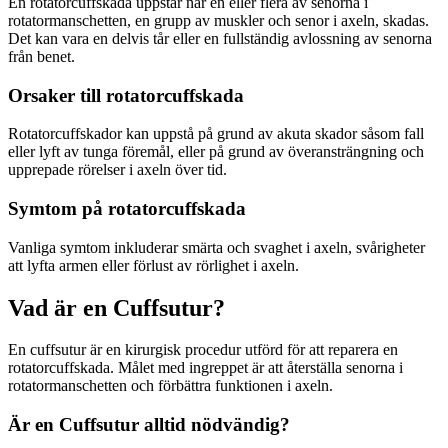
En rotatorcuffskada uppstår när en eller flera av senorna i
rotatormanschetten, en grupp av muskler och senor i axeln, skadas.
Det kan vara en delvis tår eller en fullständig avlossning av senorna
från benet.
Orsaker till rotatorcuffskada
Rotatorcuffskador kan uppstå på grund av akuta skador såsom fall
eller lyft av tunga föremål, eller på grund av överansträngning och
upprepade rörelser i axeln över tid.
Symtom på rotatorcuffskada
Vanliga symtom inkluderar smärta och svaghet i axeln, svårigheter
att lyfta armen eller förlust av rörlighet i axeln.
Vad är en Cuffsutur?
En cuffsutur är en kirurgisk procedur utförd för att reparera en
rotatorcuffskada. Målet med ingreppet är att återställa senorna i
rotatormanschetten och förbättra funktionen i axeln.
Är en Cuffsutur alltid nödvändig?