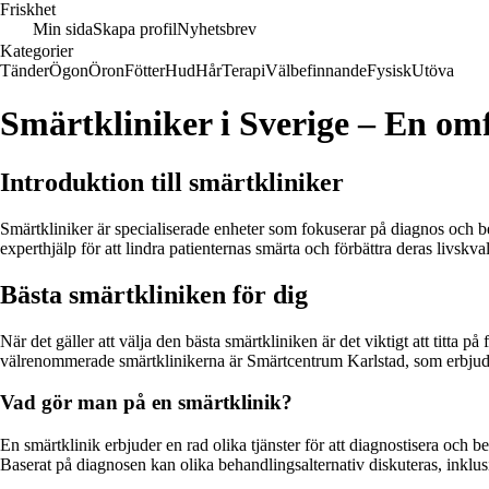
Friskhet
Min sida
Skapa profil
Nyhetsbrev
Kategorier
Tänder
Ögon
Öron
Fötter
Hud
Hår
Terapi
Välbefinnande
Fysisk
Utöva
Smärtkliniker i Sverige – En om
Introduktion till smärtkliniker
Smärtkliniker är specialiserade enheter som fokuserar på diagnos och b
experthjälp för att lindra patienternas smärta och förbättra deras livskval
Bästa smärtkliniken för dig
När det gäller att välja den bästa smärtkliniken är det viktigt att titta 
välrenommerade smärtklinikerna är Smärtcentrum Karlstad, som erbjude
Vad gör man på en smärtklinik?
En smärtklinik erbjuder en rad olika tjänster för att diagnostisera och
Baserat på diagnosen kan olika behandlingsalternativ diskuteras, inklusive