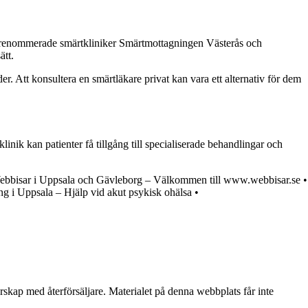
välrenommerade smärtkliniker Smärtmottagningen Västerås och
ätt.
. Att konsultera en smärtläkare privat kan vara ett alternativ för dem
nik kan patienter få tillgång till specialiserade behandlingar och
bbisar i Uppsala och Gävleborg – Välkommen till www.webbisar.se
•
ng i Uppsala – Hjälp vid akut psykisk ohälsa
•
erskap med återförsäljare. Materialet på denna webbplats får inte