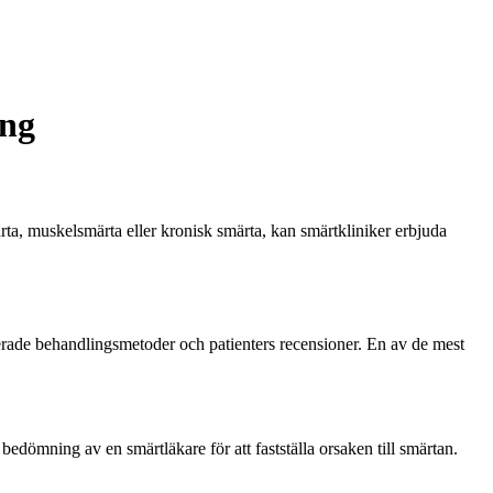
ing
ta, muskelsmärta eller kronisk smärta, kan smärtkliniker erbjuda
vancerade behandlingsmetoder och patienters recensioner. En av de mest
edömning av en smärtläkare för att fastställa orsaken till smärtan.