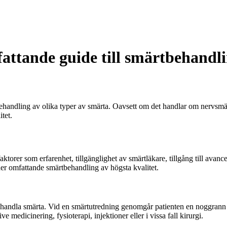
fattande guide till smärtbehandl
ehandling av olika typer av smärta. Oavsett om det handlar om nervsmär
itet.
på faktorer som erfarenhet, tillgänglighet av smärtläkare, tillgång till a
r omfattande smärtbehandling av högsta kvalitet.
 behandla smärta. Vid en smärtutredning genomgår patienten en noggrann b
 medicinering, fysioterapi, injektioner eller i vissa fall kirurgi.