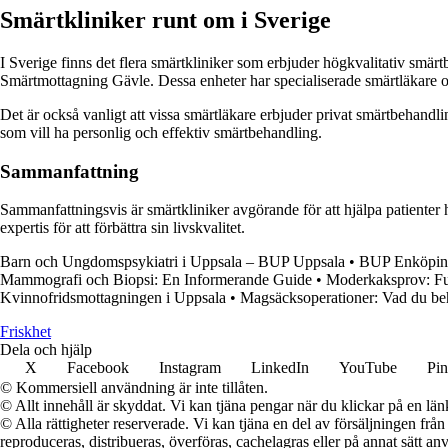
Smärtkliniker runt om i Sverige
I Sverige finns det flera smärtkliniker som erbjuder högkvalitativ s
Smärtmottagning Gävle. Dessa enheter har specialiserade smärtläkare oc
Det är också vanligt att vissa smärtläkare erbjuder privat smärtbehandl
som vill ha personlig och effektiv smärtbehandling.
Sammanfattning
Sammanfattningsvis är smärtkliniker avgörande för att hjälpa patienter 
expertis för att förbättra sin livskvalitet.
Barn och Ungdomspsykiatri i Uppsala – BUP Uppsala
•
BUP Enköping 
Mammografi och Biopsi: En Informerande Guide
•
Moderkaksprov: Ful
Kvinnofridsmottagningen i Uppsala
•
Magsäcksoperationer: Vad du be
Friskhet
Dela och hjälp
X
Facebook
Instagram
LinkedIn
YouTube
Pin
© Kommersiell användning är inte tillåten.
© Allt innehåll är skyddat. Vi kan tjäna pengar när du klickar på en län
© Alla rättigheter reserverade. Vi kan tjäna en del av försäljningen frå
reproduceras, distribueras, överföras, cachelagras eller på annat sätt anv