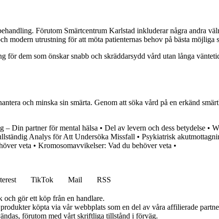
märtbehandling. Förutom Smärtcentrum Karlstad inkluderar några andra 
h modern utrustning för att möta patienternas behov på bästa möjliga s
ing för dem som önskar snabb och skräddarsydd vård utan långa väntetider
hantera och minska sin smärta. Genom att söka vård på en erkänd smärtkli
– Din partner för mental hälsa
•
Del av levern och dess betydelse
•
We
lständig Analys för Att Undersöka Missfall
•
Psykiatrisk akutmottagni
höver veta
•
Kromosomavvikelser: Vad du behöver veta
•
terest
TikTok
Mail
RSS
k och gör ett köp från en handlare.
n produkter köpta via vår webbplats som en del av våra affilierade partn
ändas, förutom med vårt skriftliga tillstånd i förväg.