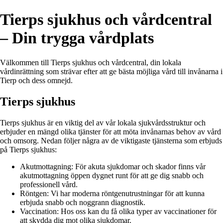
Tierps sjukhus och vårdcentral
– Din trygga vårdplats
Välkommen till Tierps sjukhus och vårdcentral, din lokala
vårdinrättning som strävar efter att ge bästa möjliga vård till invånarna i
Tierp och dess omnejd.
Tierps sjukhus
Tierps sjukhus är en viktig del av vår lokala sjukvårdsstruktur och
erbjuder en mängd olika tjänster för att möta invånarnas behov av vård
och omsorg. Nedan följer några av de viktigaste tjänsterna som erbjuds
på Tierps sjukhus:
Akutmottagning: För akuta sjukdomar och skador finns vår
akutmottagning öppen dygnet runt för att ge dig snabb och
professionell vård.
Röntgen: Vi har moderna röntgenutrustningar för att kunna
erbjuda snabb och noggrann diagnostik.
Vaccination: Hos oss kan du få olika typer av vaccinationer för
att skydda dig mot olika sjukdomar.