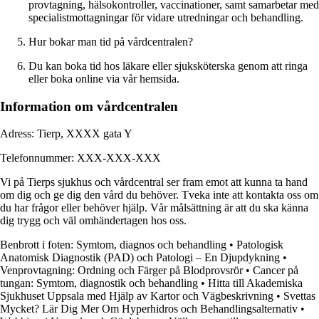
provtagning, hälsokontroller, vaccinationer, samt samarbetar med
specialistmottagningar för vidare utredningar och behandling.
Hur bokar man tid på vårdcentralen?
Du kan boka tid hos läkare eller sjuksköterska genom att ringa
eller boka online via vår hemsida.
Information om vårdcentralen
Adress: Tierp, XXXX gata Y
Telefonnummer: XXX-XXX-XXX
Vi på Tierps sjukhus och vårdcentral ser fram emot att kunna ta hand
om dig och ge dig den vård du behöver. Tveka inte att kontakta oss om
du har frågor eller behöver hjälp. Vår målsättning är att du ska känna
dig trygg och väl omhändertagen hos oss.
Benbrott i foten: Symtom, diagnos och behandling
•
Patologisk
Anatomisk Diagnostik (PAD) och Patologi – En Djupdykning
•
Venprovtagning: Ordning och Färger på Blodprovsrör
•
Cancer på
tungan: Symtom, diagnostik och behandling
•
Hitta till Akademiska
Sjukhuset Uppsala med Hjälp av Kartor och Vägbeskrivning
•
Svettas
Mycket? Lär Dig Mer Om Hyperhidros och Behandlingsalternativ
•