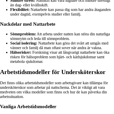
Mindre stress:
Nattskift kan vara lugnare och mindre stressigt
än dag- eller kvällsskift.
Flexibilitet:
Nattarbete kan passa dig som har andra åtaganden
under dagtid, exempelvis studier eller familj.
Nackdelar med Nattarbete
Sömnproblem:
Att arbeta under natten kan störa din naturliga
sömnrytm och leda till sömnproblem.
Social isolering:
Nattarbete kan göra det svårt att umgås med
vänner och familj då man oftast sover när andra är vakna.
Hälsorisker:
Forskning visar att långvarigt nattarbete kan öka
risken för hälsoproblem som hjärt- och kärlsjukdomar samt
metabola sjukdomar.
Arbetstidsmodeller för Undersköterskor
Det finns olika arbetstidsmodeller som arbetsgivare kan tillämpa för
undersköterskor som arbetar på nattschema. Det är viktigt att vara
medveten om vilka modeller som finns och hur de kan påverka din
arbetssituation.
Vanliga Arbetstidsmodeller