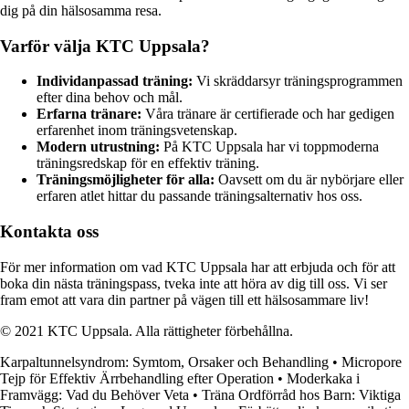
dig på din hälsosamma resa.
Varför välja KTC Uppsala?
Individanpassad träning:
Vi skräddarsyr träningsprogrammen
efter dina behov och mål.
Erfarna tränare:
Våra tränare är certifierade och har gedigen
erfarenhet inom träningsvetenskap.
Modern utrustning:
På KTC Uppsala har vi toppmoderna
träningsredskap för en effektiv träning.
Träningsmöjligheter för alla:
Oavsett om du är nybörjare eller
erfaren atlet hittar du passande träningsalternativ hos oss.
Kontakta oss
För mer information om vad KTC Uppsala har att erbjuda och för att
boka din nästa träningspass, tveka inte att höra av dig till oss. Vi ser
fram emot att vara din partner på vägen till ett hälsosammare liv!
© 2021 KTC Uppsala. Alla rättigheter förbehållna.
Karpaltunnelsyndrom: Symtom, Orsaker och Behandling
•
Micropore
Tejp för Effektiv Ärrbehandling efter Operation
•
Moderkaka i
Framvägg: Vad du Behöver Veta
•
Träna Ordförråd hos Barn: Viktiga