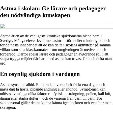
Astma i skolan: Ge lärare och pedagoger
den nödvändiga kunskapen
Astma är en av de vanligaste kroniska sjukdomarna bland barn i
Sverige. Många elever lever med astma i större eller mindre grad, och
för de flesta innebär det att de kan delta i skolans aktiviteter på samma
villkor som sina klasskamrater – om omgivningen är medveten och
förberedd. Därför spelar lärare och pedagoger en avgörande roll i att
skapa trygga miljöer där barn med astma kan trivas, lära och delta utan
oro.
En osynlig sjukdom i vardagen
Astma syns inte alltid. Ett barn kan verka helt friskt ena dagen och
nästa dag få hosta, pipande andning eller andnöd. Symptomen kan
utlösas av många olika faktorer – fysisk ansträngning, pollen, kall luft,
damm eller starka dofter – och de varierar från barn till barn. För
skolpersonal gäller det att kunna känna igen tecknen och veta hur man
ska agera.