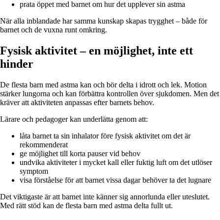
prata öppet med barnet om hur det upplever sin astma
När alla inblandade har samma kunskap skapas trygghet – både för
barnet och de vuxna runt omkring.
Fysisk aktivitet – en möjlighet, inte ett
hinder
De flesta barn med astma kan och bör delta i idrott och lek. Motion
stärker lungorna och kan förbättra kontrollen över sjukdomen. Men det
kräver att aktiviteten anpassas efter barnets behov.
Lärare och pedagoger kan underlätta genom att:
låta barnet ta sin inhalator före fysisk aktivitet om det är
rekommenderat
ge möjlighet till korta pauser vid behov
undvika aktiviteter i mycket kall eller fuktig luft om det utlöser
symptom
visa förståelse för att barnet vissa dagar behöver ta det lugnare
Det viktigaste är att barnet inte känner sig annorlunda eller uteslutet.
Med rätt stöd kan de flesta barn med astma delta fullt ut.