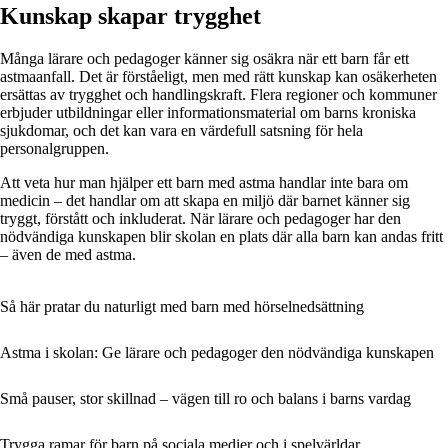
Kunskap skapar trygghet
Många lärare och pedagoger känner sig osäkra när ett barn får ett
astmaanfall. Det är förståeligt, men med rätt kunskap kan osäkerheten
ersättas av trygghet och handlingskraft. Flera regioner och kommuner
erbjuder utbildningar eller informationsmaterial om barns kroniska
sjukdomar, och det kan vara en värdefull satsning för hela
personalgruppen.
Att veta hur man hjälper ett barn med astma handlar inte bara om
medicin – det handlar om att skapa en miljö där barnet känner sig
tryggt, förstått och inkluderat. När lärare och pedagoger har den
nödvändiga kunskapen blir skolan en plats där alla barn kan andas fritt
– även de med astma.
Så här pratar du naturligt med barn med hörselnedsättning
Astma i skolan: Ge lärare och pedagoger den nödvändiga kunskapen
Små pauser, stor skillnad – vägen till ro och balans i barns vardag
Trygga ramar för barn på sociala medier och i spelvärldar