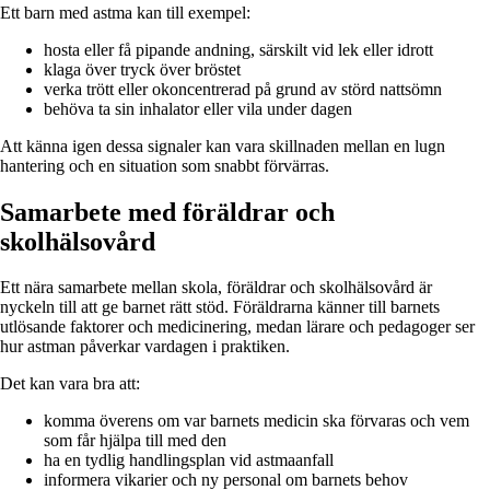
Ett barn med astma kan till exempel:
hosta eller få pipande andning, särskilt vid lek eller idrott
klaga över tryck över bröstet
verka trött eller okoncentrerad på grund av störd nattsömn
behöva ta sin inhalator eller vila under dagen
Att känna igen dessa signaler kan vara skillnaden mellan en lugn
hantering och en situation som snabbt förvärras.
Samarbete med föräldrar och
skolhälsovård
Ett nära samarbete mellan skola, föräldrar och skolhälsovård är
nyckeln till att ge barnet rätt stöd. Föräldrarna känner till barnets
utlösande faktorer och medicinering, medan lärare och pedagoger ser
hur astman påverkar vardagen i praktiken.
Det kan vara bra att:
komma överens om var barnets medicin ska förvaras och vem
som får hjälpa till med den
ha en tydlig handlingsplan vid astmaanfall
informera vikarier och ny personal om barnets behov