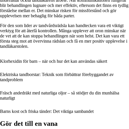
underlättar också tandläkarens arbete. När kommunikationen fungerar
blir behandlingen lugnare och mer effektiv, eftersom det finns en tydlig
förståelse mellan er. Det minskar risken för missförstånd och gör
upplevelsen mer behaglig för båda parter.
För den som lider av tandvårdsrädsla kan handtecken vara ett viktigt
verktyg för att återfå kontrollen. Många upplever att oron minskar när
de vet att de kan stoppa behandlingen när som helst. Det kan vara ett
första steg mot att övervinna rädslan och få en mer positiv upplevelse i
tandläkarstolen.
Klorhexidin för barn – när och hur det kan användas säkert
Elektriska tandborstar: Teknik som förbättrar förebyggandet av
tandproblem
Fräsch andedräkt med naturliga oljor – så stödjer du din munhälsa
naturligt
Barns kost och friska tänder: Det viktiga sambandet
Gör det till en vana