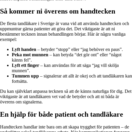
Så kommer ni överens om handtecken
De flesta tandläkare i Sverige är vana vid att använda handtecken och
uppmuntrar gärna patienter att göra det. Det viktigaste är att ni
bestämmer tecknen innan behandlingen börjar. Här är några vanliga
exempel:
Lyft handen
– betyder “stopp” eller “jag behöver en paus”.
Peka mot munnen
– kan betyda “det gör ont” eller “något
känns fel”.
Lyft ett finger
– kan användas för att säga “jag vill skölja
munnen”.
Tummen upp
– signalerar att allt är okej och att tandläkaren kan
fortsätta.
Du kan självklart anpassa tecknen så att de känns naturliga för dig. Det
viktigaste är att tandläkaren vet vad de betyder och att ni båda är
överens om signalerna.
En hjälp för både patient och tandläkare
Handtecken handlar inte bara om att skapa trygghet för patienten – de