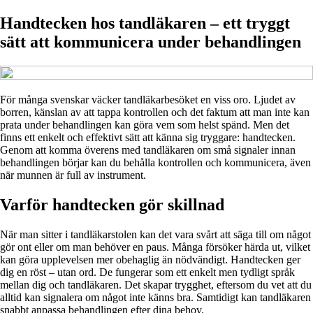
Handtecken hos tandläkaren – ett tryggt
sätt att kommunicera under behandlingen
För många svenskar väcker tandläkarbesöket en viss oro. Ljudet av
borren, känslan av att tappa kontrollen och det faktum att man inte kan
prata under behandlingen kan göra vem som helst spänd. Men det
finns ett enkelt och effektivt sätt att känna sig tryggare: handtecken.
Genom att komma överens med tandläkaren om små signaler innan
behandlingen börjar kan du behålla kontrollen och kommunicera, även
när munnen är full av instrument.
Varför handtecken gör skillnad
När man sitter i tandläkarstolen kan det vara svårt att säga till om något
gör ont eller om man behöver en paus. Många försöker härda ut, vilket
kan göra upplevelsen mer obehaglig än nödvändigt. Handtecken ger
dig en röst – utan ord. De fungerar som ett enkelt men tydligt språk
mellan dig och tandläkaren. Det skapar trygghet, eftersom du vet att du
alltid kan signalera om något inte känns bra. Samtidigt kan tandläkaren
snabbt anpassa behandlingen efter dina behov.