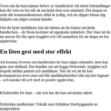
Även om du bara känner behov av handtecken vid större behandlingar
kan det vara en bra idé att använda dem som standard. Det skapar en
rutin där kommunikationen alltid är tydlig, och du slipper känna dig
hjälplös om något oväntat händer.
Om du byter tandläkare kan du nämna att du brukar använda
handtecken – de flesta kommer att uppskatta initiativet. Det visar att du
tar ansvar för din egen trygghet och vill samarbeta för att skapa en bra
upplevelse.
En liten gest med stor effekt
Att komma överens om handtecken tar bara några sekunder, men kan
göra stor skillnad. Det handlar om att bygga förtroende, trygghet och
respekt mellan patient och tandläkare. När du vet att du kan
kommunicera även utan ord blir tandläkarbesöket ofta mycket lugnare
– och kanske till och med en positiv upplevelse.
Klorhexidin för barn – när och hur det kan användas säkert
Elektriska tandborstar: Teknik som förbättrar förebyggandet av
tandproblem