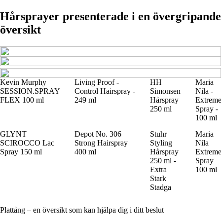
Hårsprayer presenterade i en övergripande
översikt
Kevin Murphy
Living Proof -
HH
Maria
SESSION.SPRAY
Control Hairspray -
Simonsen
Nila -
FLEX 100 ml
249 ml
Hårspray
Extrem
250 ml
Spray -
100 ml
GLYNT
Depot No. 306
Stuhr
Maria
SCIROCCO Lac
Strong Hairspray
Styling
Nila
Spray 150 ml
400 ml
Hårspray
Extrem
250 ml -
Spray
Extra
100 ml
Stark
Stadga
Plattång – en översikt som kan hjälpa dig i ditt beslut