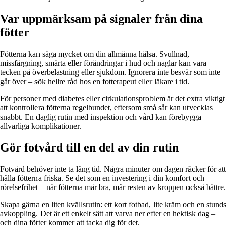
Var uppmärksam på signaler från dina
fötter
Fötterna kan säga mycket om din allmänna hälsa. Svullnad,
missfärgning, smärta eller förändringar i hud och naglar kan vara
tecken på överbelastning eller sjukdom. Ignorera inte besvär som inte
går över – sök hellre råd hos en fotterapeut eller läkare i tid.
För personer med diabetes eller cirkulationsproblem är det extra viktigt
att kontrollera fötterna regelbundet, eftersom små sår kan utvecklas
snabbt. En daglig rutin med inspektion och vård kan förebygga
allvarliga komplikationer.
Gör fotvård till en del av din rutin
Fotvård behöver inte ta lång tid. Några minuter om dagen räcker för att
hålla fötterna friska. Se det som en investering i din komfort och
rörelsefrihet – när fötterna mår bra, mår resten av kroppen också bättre.
Skapa gärna en liten kvällsrutin: ett kort fotbad, lite kräm och en stunds
avkoppling. Det är ett enkelt sätt att varva ner efter en hektisk dag –
och dina fötter kommer att tacka dig för det.