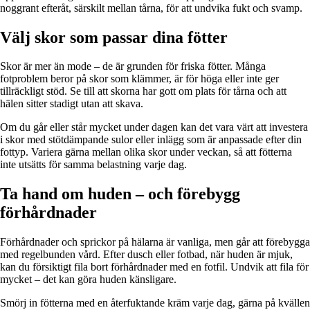
noggrant efteråt, särskilt mellan tårna, för att undvika fukt och svamp.
Välj skor som passar dina fötter
Skor är mer än mode – de är grunden för friska fötter. Många
fotproblem beror på skor som klämmer, är för höga eller inte ger
tillräckligt stöd. Se till att skorna har gott om plats för tårna och att
hälen sitter stadigt utan att skava.
Om du går eller står mycket under dagen kan det vara värt att investera
i skor med stötdämpande sulor eller inlägg som är anpassade efter din
fottyp. Variera gärna mellan olika skor under veckan, så att fötterna
inte utsätts för samma belastning varje dag.
Ta hand om huden – och förebygg
förhårdnader
Förhårdnader och sprickor på hälarna är vanliga, men går att förebygga
med regelbunden vård. Efter dusch eller fotbad, när huden är mjuk,
kan du försiktigt fila bort förhårdnader med en fotfil. Undvik att fila för
mycket – det kan göra huden känsligare.
Smörj in fötterna med en återfuktande kräm varje dag, gärna på kvällen