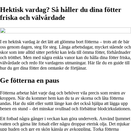
Hektisk vardag? Så håller du dina fötter
friska och välvårdade
I en hektisk vardag är det lätt att glömma bort fötterna – trots att de bär
oss genom dagen, steg för steg. Långa arbetsdagar, mycket stående och
skor som inte alltid sitter perfekt kan leda till ömma fötter, förhårdnader
och trötthet. Men med några enkla vanor kan du hålla dina fötter friska,
välvårdade och redo för vardagens utmaningar. Här får du en guide till
hur du ger dina fötter den omtanke de förtjänar.
Ge fötterna en paus
Fötterna arbetar hårt varje dag och behöver vila precis som resten av
kroppen. När du kommer hem kan du ta av skorna och låta fötterna
andas. Har du stått eller suttit länge kan det också hjälpa att lägga upp
benen en stund – det minskar svullnad och förbättrar blodcirkulationen.
Ett fotbad några gånger i veckan kan göra underverk. Använd ljummet
vatten och gärna lite fotsalt eller några droppar eterisk olja. Det mjukar
upp huden och ger en skön känsla av avkoppling. Torka fötterna