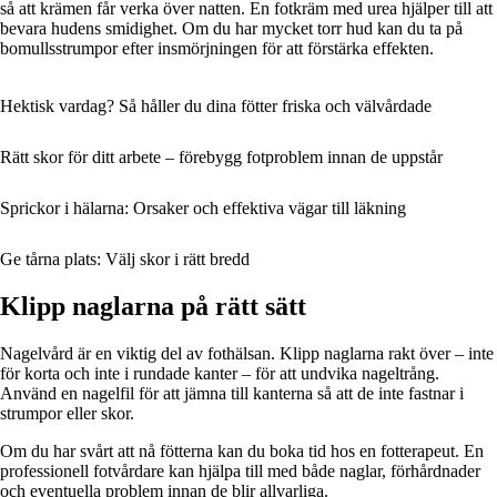
så att krämen får verka över natten. En fotkräm med urea hjälper till att
bevara hudens smidighet. Om du har mycket torr hud kan du ta på
bomullsstrumpor efter insmörjningen för att förstärka effekten.
Hektisk vardag? Så håller du dina fötter friska och välvårdade
Rätt skor för ditt arbete – förebygg fotproblem innan de uppstår
Sprickor i hälarna: Orsaker och effektiva vägar till läkning
Ge tårna plats: Välj skor i rätt bredd
Klipp naglarna på rätt sätt
Nagelvård är en viktig del av fothälsan. Klipp naglarna rakt över – inte
för korta och inte i rundade kanter – för att undvika nageltrång.
Använd en nagelfil för att jämna till kanterna så att de inte fastnar i
strumpor eller skor.
Om du har svårt att nå fötterna kan du boka tid hos en fotterapeut. En
professionell fotvårdare kan hjälpa till med både naglar, förhårdnader
och eventuella problem innan de blir allvarliga.