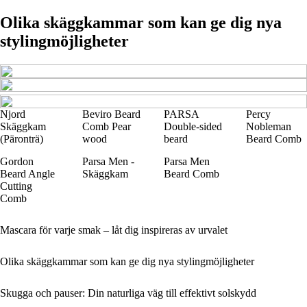
Olika skäggkammar som kan ge dig nya
stylingmöjligheter
Njord
Beviro Beard
PARSA
Percy
Skäggkam
Comb Pear
Double-sided
Nobleman
(Päronträ)
wood
beard
Beard Comb
Gordon
Parsa Men -
Parsa Men
Beard Angle
Skäggkam
Beard Comb
Cutting
Comb
Mascara för varje smak – låt dig inspireras av urvalet
Olika skäggkammar som kan ge dig nya stylingmöjligheter
Skugga och pauser: Din naturliga väg till effektivt solskydd