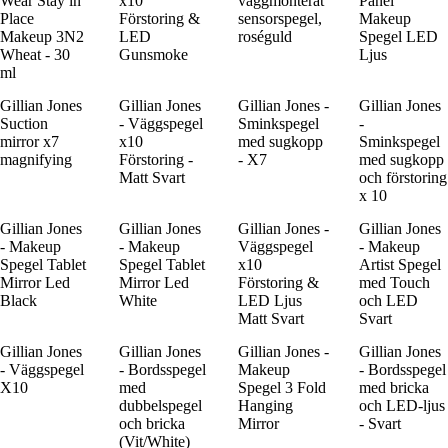
Wear Stay in
x10
väggmonterat
Panel
Place
Förstoring &
sensorspegel,
Makeup
Makeup 3N2
LED
roséguld
Spegel LED
Wheat - 30
Gunsmoke
Ljus
ml
Gillian Jones
Gillian Jones
Gillian Jones -
Gillian Jones
Suction
- Väggspegel
Sminkspegel
-
mirror x7
x10
med sugkopp
Sminkspegel
magnifying
Förstoring -
- X7
med sugkopp
Matt Svart
och förstoring
x 10
Gillian Jones
Gillian Jones
Gillian Jones -
Gillian Jones
- Makeup
- Makeup
Väggspegel
- Makeup
Spegel Tablet
Spegel Tablet
x10
Artist Spegel
Mirror Led
Mirror Led
Förstoring &
med Touch
Black
White
LED Ljus
och LED
Matt Svart
Svart
Gillian Jones
Gillian Jones
Gillian Jones -
Gillian Jones
- Väggspegel
- Bordsspegel
Makeup
- Bordsspegel
X10
med
Spegel 3 Fold
med bricka
dubbelspegel
Hanging
och LED-ljus
och bricka
Mirror
- Svart
(Vit/White)