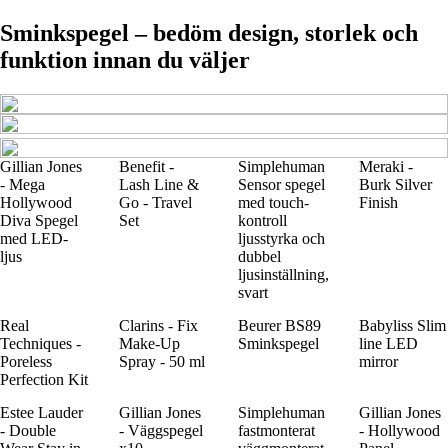
Sminkspegel – bedöm design, storlek och
funktion innan du väljer
Gillian Jones
Benefit -
Simplehuman
Meraki -
- Mega
Lash Line &
Sensor spegel
Burk Silver
Hollywood
Go - Travel
med touch-
Finish
Diva Spegel
Set
kontroll
med LED-
ljusstyrka och
ljus
dubbel
ljusinställning,
svart
Real
Clarins - Fix
Beurer BS89
Babyliss Slim
Techniques -
Make-Up
Sminkspegel
line LED
Poreless
Spray - 50 ml
mirror
Perfection Kit
Estee Lauder
Gillian Jones
Simplehuman
Gillian Jones
- Double
- Väggspegel
fastmonterat
- Hollywood